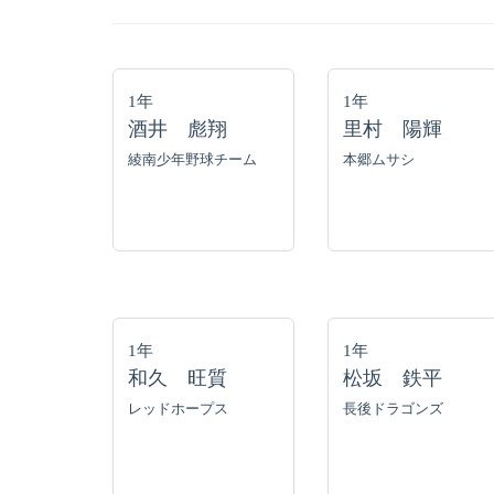
1年
1年
酒井 彪翔
里村 陽輝
綾南少年野球チーム
本郷ムサシ
1年
1年
和久 旺質
松坂 鉄平
レッドホープス
長後ドラゴンズ