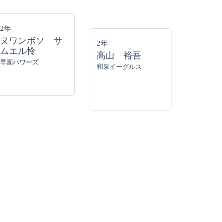
2年
ヌワンボソ サ
2年
ムエル怜
高山 裕吾
早園パワーズ
和泉イーグルス