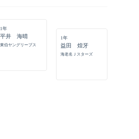
1年
平井 海晴
1年
東伯ヤングリーブス
益田 煌牙
海老名Ｊスターズ