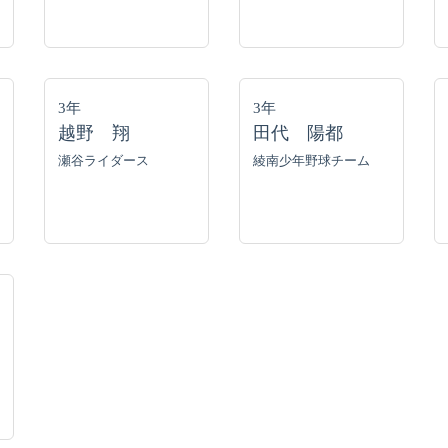
3年
3年
越野 翔
田代 陽都
瀬谷ライダース
綾南少年野球チーム