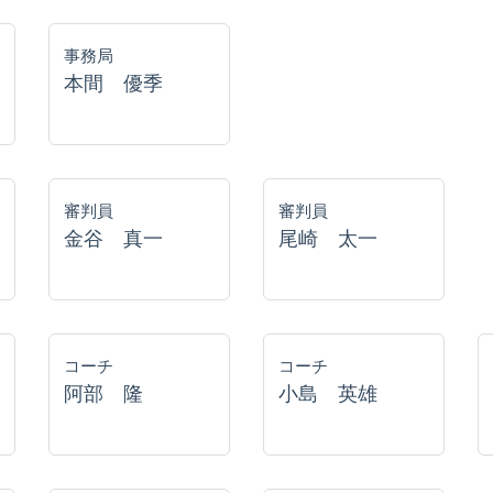
事務局
本間 優季
審判員
審判員
金谷 真一
尾崎 太一
コーチ
コーチ
阿部 隆
小島 英雄