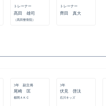
トレーナー
トレーナー
髙田 雄司
齊田 真大
（髙田整骨院）
3年 副主将
3年
尾崎 匡
伏見 啓汰
都岡ＡＫＣ
石川キッズ