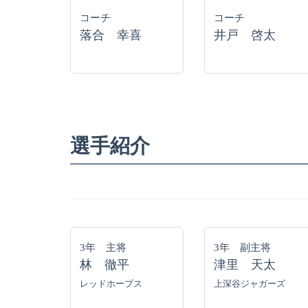
コーチ
コーチ
落合 幸喜
井戸 啓太
選手紹介
3年 主将
3年 副主将
林 徹平
津里 天太
レッドホープス
上深谷ジャガーズ